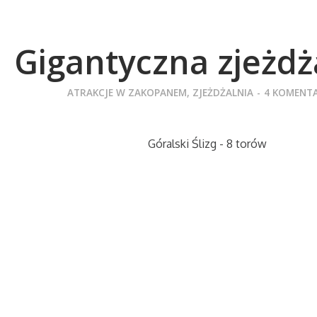
Gigantyczna zjeżdż
ATRAKCJE W ZAKOPANEM
,
ZJEŻDŻALNIA
-
4 KOMENT