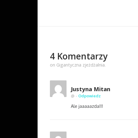
4 Komentarzy
on Gigantyczna zjeżdżalnia.
Justyna Mitan
@
-
Odpowiedz
Ale jaaaaazda!!!