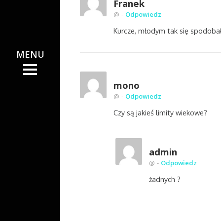
Franek
PUGARNIA
@
-
Odpowiedz
PUGARNIA
Kurcze, młodym tak się spodobało
IANKA!
IANKA!
AT
AT
NI
NI
mono
E
@
-
Odpowiedz
E
Czy są jakieś limity wiekowe?
I
I
K
K
admin
@
-
Odpowiedz
żadnych ?