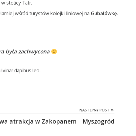
w stolicy Tatr.
larniej wśród turystów kolejki liniowej na
Gubałówkę.
tóra była zachwycona
ulvinar dapibus leo.
NASTĘPNY POST
wa atrakcja w Zakopanem – Myszogród