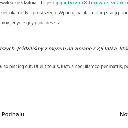
 zwykła zjeżdżalnia… to jest
gigantyczna 8-torowa
zjeżdżalnia
ieciakami? Nic prostszego. Wpadnij na plac dolnej stacji popu
amy jedynie gdy pada deszcz.
dszych. Jeździliśmy z mężem na zmianę z 2,5.latka, k
dipiscing elit. Ut elit tellus, luctus nec ullamcorper mattis, p
 Podhalu
No