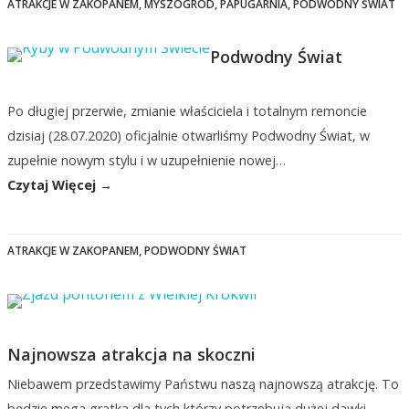
ATRAKCJE W ZAKOPANEM
,
MYSZOGRÓD
,
PAPUGARNIA
,
PODWODNY ŚWIAT
Podwodny Świat
Po długiej przerwie, zmianie właściciela i totalnym remoncie
dzisiaj (28.07.2020) oficjalnie otwarliśmy Podwodny Świat, w
zupełnie nowym stylu i w uzupełnienie nowej…
Czytaj Więcej →
ATRAKCJE W ZAKOPANEM
,
PODWODNY ŚWIAT
Najnowsza atrakcja na skoczni
Niebawem przedstawimy Państwu naszą najnowszą atrakcję. To
będzie mega gratka dla tych którzy potrzebują dużej dawki