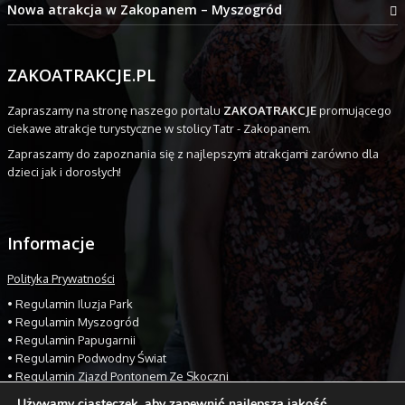
Nowa atrakcja w Zakopanem – Myszogród
ZAKOATRAKCJE.PL
Zapraszamy na stronę naszego portalu
ZAKOATRAKCJE
promującego
ciekawe atrakcje turystyczne w stolicy Tatr - Zakopanem.
Zapraszamy do zapoznania się z najlepszymi atrakcjami zarówno dla
dzieci jak i dorosłych!
Informacje
Polityka Prywatności
•
Regulamin Iluzja Park
•
Regulamin Myszogród
Global641541
•
Regulamin Papugarnii
•
Regulamin Podwodny Świat
•
Regulamin Zjazd Pontonem Ze Skoczni
Używamy ciasteczek, aby zapewnić najlepszą jakość